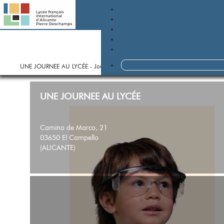
Sélectionnez votre langue
Sélectionnez votre langue
UNE JOURNEE AU LYCÉE - Journées Portes Ouvertes en présentiel
pour les n
UNE JOURNEE AU LYCÉE
Camino de Marco, 21
03650 El Campello
(ALICANTE)