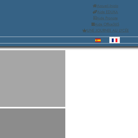
Accueil-Inicío
Aide EDUKA
Aide Pronote
Aide Office365
UNE JOURNEE AU LYCÉE
ouvelles familles.