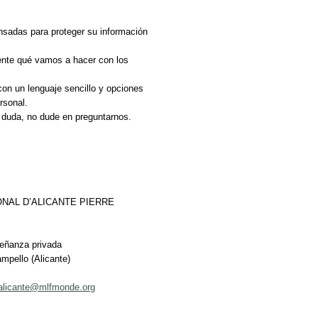
sadas para proteger su información
ente qué vamos a hacer con los
con un lenguaje sencillo y opciones
rsonal.
a duda, no dude en preguntarnos.
IONAL D’ALICANTE PIERRE
señanza privada
mpello (Alicante)
.alicante@mlfmonde.org
.