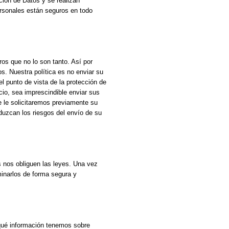
ción de Datos y se realizan
ersonales están seguros en todo
os que no lo son tanto. Así por
s. Nuestra política es no enviar su
l punto de vista de la protección de
cio, sea imprescindible enviar sus
 le solicitaremos previamente su
uzcan los riesgos del envío de su
 nos obliguen las leyes. Una vez
minarlos de forma segura y
 qué información tenemos sobre