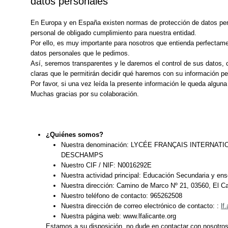
datos personales
En Europa y en España existen normas de protección de datos pen
personal de obligado cumplimiento para nuestra entidad.
Por ello, es muy importante para nosotros que entienda perfectam
datos personales que le pedimos.
Así, seremos transparentes y le daremos el control de sus datos, 
claras que le permitirán decidir qué haremos con su información pe
Por favor, si una vez leída la presente información le queda algun
Muchas gracias por su colaboración.
¿Quiénes somos?
Nuestra denominación: LYCÉE FRANÇAIS INTERNAT
DESCHAMPS
Nuestro CIF / NIF: N0016292E
Nuestra actividad principal: Educación Secundaria y en
Nuestra dirección: Camino de Marco Nº 21, 03560, El Ca
Nuestro teléfono de contacto: 965262508
Nuestra dirección de correo electrónico de contacto: :
lf
Nuestra página web: www.lfalicante.org
Estamos a su disposición, no dude en contactar con nosotros