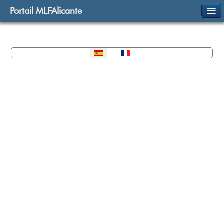
Portail MLFAlicante
Seleccione su idioma